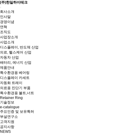
(주)한일하이테크
Toggle
회사소개
navigation
인사말
경영이념
연혁
조직도
사업장소개
사업소개
디스플레이, 반도체 산업
의료, 헬스케어 산업
자동차 산업
배터리, 에너지 산업
제품안내
특수환경용 베어링
디스플레이 카세트
자동화 트레이
의료용 진단기 부품
특수환경용 볼트,너트
Retainer Ring
기술정보
e-catalogue
주요인증 및 보유특허
부설연구소
고객지원
공지사항
NEWS